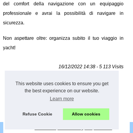
del comfort della navigazione con un equipaggio
professionale e avrai la possibilità di navigare in
sicurezza.
Non aspettare oltre: organizza subito il tuo viaggio in
yacht!
16/12/2022 14:38 - 5 113 Visits
palazzetta.it
This website uses cookies to ensure you get
the best experience on our website.
Sailing
Learn more
Qual è l'attrazione di...
Refuse Cookie
Allow cookies
© 2026
Palazzetta.it
Cookies Policy
RSS
eZ Publish